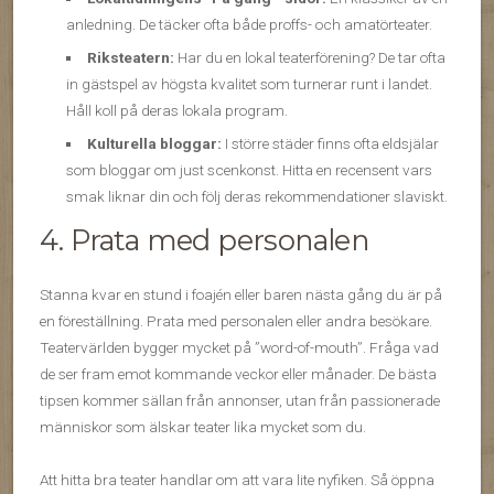
anledning. De täcker ofta både proffs- och amatörteater.
Riksteatern:
Har du en lokal teaterförening? De tar ofta
in gästspel av högsta kvalitet som turnerar runt i landet.
Håll koll på deras lokala program.
Kulturella bloggar:
I större städer finns ofta eldsjälar
som bloggar om just scenkonst. Hitta en recensent vars
smak liknar din och följ deras rekommendationer slaviskt.
4. Prata med personalen
Stanna kvar en stund i foajén eller baren nästa gång du är på
en föreställning. Prata med personalen eller andra besökare.
Teatervärlden bygger mycket på ”word-of-mouth”. Fråga vad
de ser fram emot kommande veckor eller månader. De bästa
tipsen kommer sällan från annonser, utan från passionerade
människor som älskar teater lika mycket som du.
Att hitta bra teater handlar om att vara lite nyfiken. Så öppna