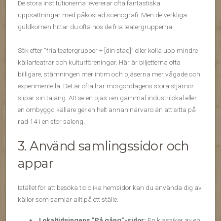
De stora institutionerna levererar ofta fantastiska
uppsättningar med påkostad scenografi. Men de verkliga
guldkornen hittar du ofta hos de fria teatergrupperna.
Sök efter ”fria teatergrupper + [din stad]” eller kolla upp mindre
källarteatrar och kulturföreningar. Här är biljetterna ofta
billigare, stämningen mer intim och pjäserna mer vågade och
experimentella. Det är ofta här morgondagens stora stjärnor
slipar sin talang. Att se en pjäs i en gammal industrilokal eller
en ombyggd källare ger en helt annan närvaro än att sitta på
rad 14 i en stor salong.
3. Använd samlingssidor och
appar
Istället för att besöka tio olika hemsidor kan du använda dig av
källor som samlar allt på ett ställe.
Lokaltidningens ”På gång”-sidor:
En klassiker av en