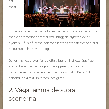
det
mest
underskattade tipset. Att följa teatrar på sociala medier är bra,
men algoritmerna gömmer ofta inläggen. Nyhetsbrev är
nyckeln. Gå in på hemsidan för din stads stadsteater och/eller
kulturhus och skriv upp dig!
Genom nyhetsbreven får du ofta tillgång till biljettsläpp
innan
allmänheten (perfekt för populära pjäser), och du får
påminnelser när spelperioder lider mot sitt slut. Det är VIP-
behandling direkt i inkorgen, helt gratis.
2. Våga lämna de stora
scenerna