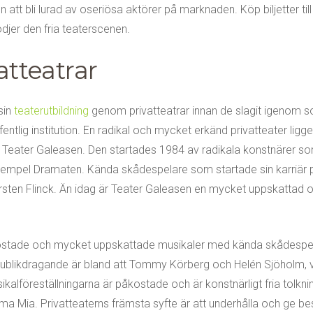
en att bli lurad av oseriösa aktörer på marknaden. Köp biljetter til
djer den fria teaterscenen.
atteatrar
sin
teaterutbildning
genom privatteatrar innan de slagit igenom 
tlig institution. En radikal och mycket erkänd privatteater ligge
Teater Galeasen. Den startades 1984 av radikala konstnärer s
 exempel Dramaten. Kända skådespelare som startade sin karriär 
rsten Flinck. Än idag är Teater Galeasen en mycket uppskattad 
påkostade och mycket uppskattade musikaler med kända skådespe
ublikdragande är bland att Tommy Körberg och Helén Sjöholm, v
ikalföreställningarna är påkostade och är konstnärligt fria tolkni
a Mia. Privatteaterns främsta syfte är att underhålla och ge 