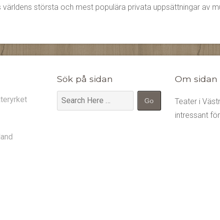
s världens största och mest populära privata uppsättningar av mu
Sök på sidan
Om sidan
teryrket
Teater i Väs
intressant fö
land