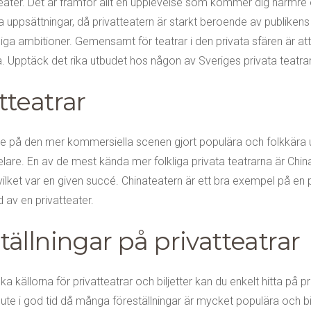
atteater. Det är framför allt en upplevelse som kommer dig närmre
uppsättningar, då privatteatern är starkt beroende av publikens i
iga ambitioner. Gemensamt för teatrar i den privata sfären är att 
. Upptäck det rika utbudet hos någon av Sveriges privata teatrar
tteatrar
både på den mer kommersiella scenen gjort populära och folkkär
elare. En av de mest kända mer folkliga privata teatrarna är Ch
et var en given succé. Chinateatern är ett bra exempel på en priva
d av en privatteater.
eställningar på privatteatrar
ka källorna för privatteatrar och biljetter kan du enkelt hitta på 
vara ute i god tid då många föreställningar är mycket populära och