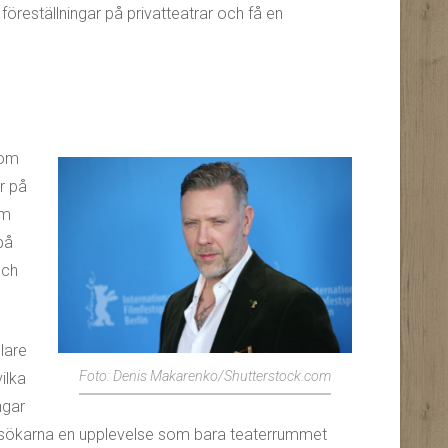
l föreställningar på privatteatrar och få en
som
r på
om
på
och
lare
Foto: Denis Makarenko/Shutterstock.com
ilka
ngar
besökarna en upplevelse som bara teaterrummet