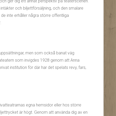
 och ger dig ett annat perspektiv på teaterscenen.
ntäkter och biljettförsäljning, och den smalare
de inte erhåller några större offentliga
.
a uppsättningar, men som också banat väg
inateatern som invigdes 1928 genom att Anna
t institution för där har det spelats revy, fars,
privatteatrarnas egna hemsidor eller hos större
 biljettrycket är högt. Genom att använda dig av en