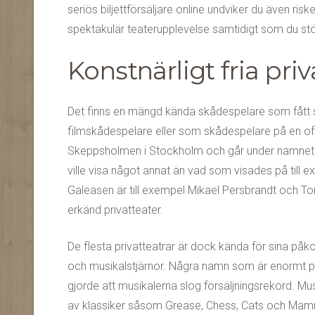
seriös biljettförsäljare online undviker du även risk
spektakulär teaterupplevelse samtidigt som du stö
Konstnärligt fria priv
Det finns en mängd kända skådespelare som fått 
filmskådespelare eller som skådespelare på en offen
Skeppsholmen i Stockholm och går under namnet 
ville visa något annat än vad som visades på till
Galeasen är till exempel Mikael Persbrandt och To
erkänd privatteater.
De flesta privatteatrar är dock kända för sina 
och musikalstjärnor. Några namn som är enormt p
gjorde att musikalerna slog försäljningsrekord. Mus
av klassiker såsom Grease, Chess, Cats och Mamm