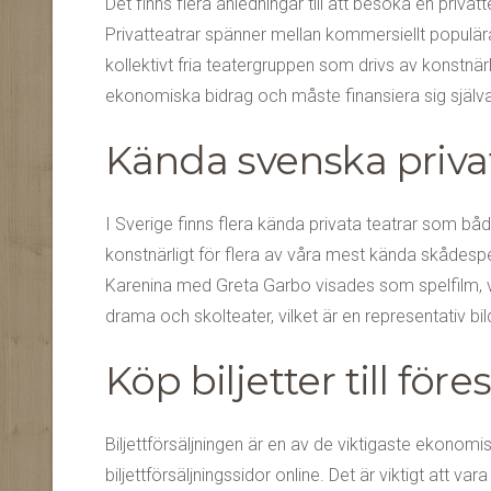
Det finns flera anledningar till att besöka en priv
Privatteatrar spänner mellan kommersiellt populära 
kollektivt fria teatergruppen som drivs av konstnärl
ekonomiska bidrag och måste finansiera sig själva
Kända svenska priva
I Sverige finns flera kända privata teatrar som 
konstnärligt för flera av våra mest kända skådesp
Karenina med Greta Garbo visades som spelfilm, vilk
drama och skolteater, vilket är en representativ bil
Köp biljetter till för
Biljettförsäljningen är en av de viktigaste ekonomis
biljettförsäljningssidor online. Det är viktigt att 